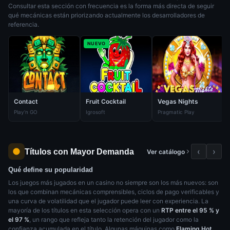
Consultar esta sección con frecuencia es la forma más directa de seguir
qué mecánicas están priorizando actualmente los desarrolladores de
referencia.
NUEVO
Contact
Fruit Cocktail
Vegas Nights
Play'n GO
Igrosoft
Pragmatic Play
‹
›
Títulos con Mayor Demanda
Ver catálogo
Qué define su popularidad
Los juegos más jugados en un casino no siempre son los más nuevos: son
los que combinan mecánicas comprensibles, ciclos de pago verificables y
una curva de volatilidad que el jugador puede leer con experiencia. La
mayoría de los títulos en esta selección opera con un
RTP entre el 95 % y
el 97 %
, un rango que refleja tanto la retención del jugador como la
confianza acumulada en el título. Algunas máquinas como
Flaming Hot