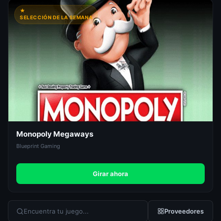
SELECCIÓN DE LA SEMANA
Monopoly Megaways
Blueprint Gaming
Girar ahora
Encuentra tu juego...
Proveedores