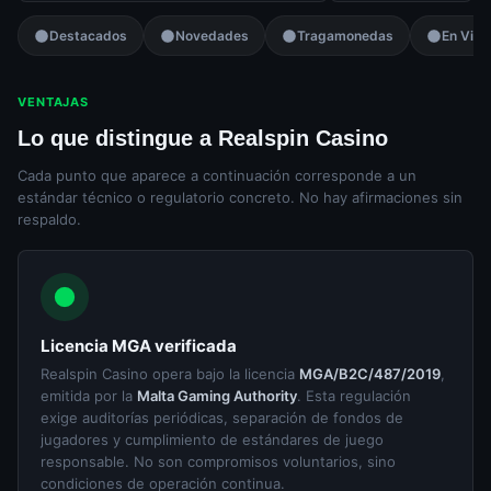
Destacados
Novedades
Tragamonedas
En Vivo
VENTAJAS
Lo que distingue a Realspin Casino
Cada punto que aparece a continuación corresponde a un
estándar técnico o regulatorio concreto. No hay afirmaciones sin
respaldo.
Licencia MGA verificada
Realspin Casino opera bajo la licencia
MGA/B2C/487/2019
,
emitida por la
Malta Gaming Authority
. Esta regulación
exige auditorías periódicas, separación de fondos de
jugadores y cumplimiento de estándares de juego
responsable. No son compromisos voluntarios, sino
condiciones de operación continua.