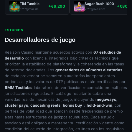
Tiki Tumble
Sugar Rush 1000
+€6,290
+€802
h***@mail.de
v***@live.com
ESTUDIOS
Desarrolladores de juego
Realspin Casino mantiene acuerdos activos con
67 estudios de
desarrollo
con licencia, integrados bajo criterios técnicos que
priorizan la estabilidad de plataforma y la coherencia en las tasas
de retorno declaradas. Los
generadores de números aleatorios
de cada proveedor se someten a auditorías independientes
periódicas, y los valores de RTP publicados están certificados por
BMM Testlabs
, laboratorio de verificación reconocido en múltiples
jurisdicciones reguladas. El catálogo resultante cubre una
variedad real de mecánicas de juego, incluyendo
megaways
,
cluster pays
,
cascading reels
,
bonus buy
y
hold-and-win
, con
perfiles de volatilidad que abarcan desde frecuencias de premio
altas hasta estructuras de jackpot acumulado. Cada estudio
asociado está obligado a mantener su certificación vigente como
condición del acuerdo de integración, en línea con los requisitos