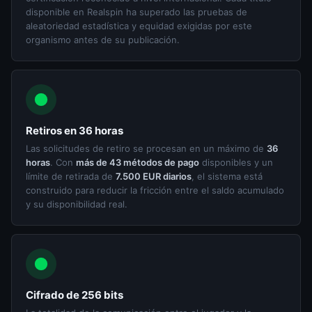
disponible en Realspin ha superado las pruebas de
aleatoriedad estadística y equidad exigidas por este
organismo antes de su publicación.
Retiros en 36 horas
Las solicitudes de retiro se procesan en un máximo de
36
horas
. Con
más de 43 métodos de pago
disponibles y un
límite de retirada de
7.500 EUR diarios
, el sistema está
construido para reducir la fricción entre el saldo acumulado
y su disponibilidad real.
Cifrado de 256 bits