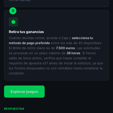
5
Retira tus ganancias
Cuando decidas retirar, accede a Caja y
selecciona tu
método de pago preferido
entre los más de 43 disponibles.
El límite de retiro diario es de
7.500 euros
. Las solicitudes
se procesan en un plazo máximo de
36 horas
. Si tienes
saldo de bono activo, verifica que hayas cumplido el
requisito de apuesta x37 antes de iniciar la solicitud, ya que
los fondos bloqueados no son retirables hasta completar la
condición.
Explorar juegos
RESPUESTAS