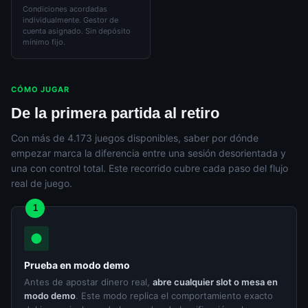
Condiciones acordadas
individualmente. Gestor de
cuenta asignado. Sin depósito
mínimo fijo.
CÓMO JUGAR
De la primera partida al retiro
Con más de 4.173 juegos disponibles, saber por dónde
empezar marca la diferencia entre una sesión desorientada y
una con control total. Este recorrido cubre cada paso del flujo
real de juego.
1
Prueba en modo demo
Antes de apostar dinero real,
abre cualquier slot o mesa en
modo demo
. Este modo replica el comportamiento exacto