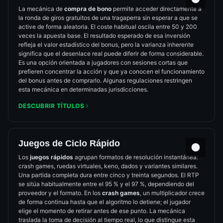
La mecánica de
compra de bono
permite acceder directamente a
la ronda de giros gratuitos de una tragaperra sin esperar a que se
active de forma aleatoria. El coste habitual oscila entre 50 y 200
veces la apuesta base. El resultado esperado de esa inversión
refleja el valor estadístico del bonus, pero la varianza inherente
significa que el desenlace real puede diferir de forma considerable.
Es una opción orientada a jugadores con sesiones cortas que
prefieren concentrar la acción y que ya conocen el funcionamiento
del bonus antes de comprarlo. Algunas regulaciones restringen
esta mecánica en determinadas jurisdicciones.
DESCUBRIR TÍTULOS
Juegos de Ciclo Rápido
Los
juegos rápidos
agrupan formatos de resolución instantánea:
crash games, ruedas virtuales, keno, dados y variantes similares.
Una partida completa dura entre cinco y treinta segundos. El RTP
se sitúa habitualmente entre el 95 % y el 97 %, dependiendo del
proveedor y el formato. En los
crash games
, un multiplicador crece
de forma continua hasta que el algoritmo lo detiene; el jugador
elige el momento de retirar antes de ese punto. La mecánica
traslada la toma de decisión al tiempo real, lo que distingue esta