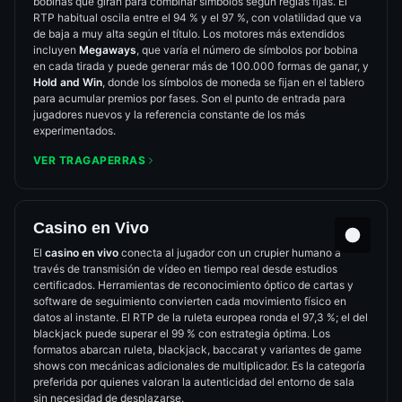
bobinas que giran para combinar símbolos según reglas fijas. El
RTP habitual oscila entre el 94 % y el 97 %, con volatilidad que va
de baja a muy alta según el título. Los motores más extendidos
incluyen
Megaways
, que varía el número de símbolos por bobina
en cada tirada y puede generar más de 100.000 formas de ganar, y
Hold and Win
, donde los símbolos de moneda se fijan en el tablero
para acumular premios por fases. Son el punto de entrada para
jugadores nuevos y la referencia constante de los más
experimentados.
VER TRAGAPERRAS
Casino en Vivo
El
casino en vivo
conecta al jugador con un crupier humano a
través de transmisión de vídeo en tiempo real desde estudios
certificados. Herramientas de reconocimiento óptico de cartas y
software de seguimiento convierten cada movimiento físico en
datos al instante. El RTP de la ruleta europea ronda el 97,3 %; el del
blackjack puede superar el 99 % con estrategia óptima. Los
formatos abarcan ruleta, blackjack, baccarat y variantes de game
shows con mecánicas adicionales de multiplicador. Es la categoría
preferida por quienes valoran la autenticidad del entorno de sala
sin necesidad de desplazarse.