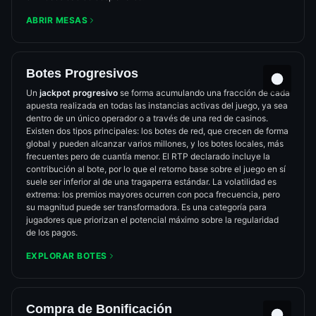
ABRIR MESAS
Botes Progresivos
Un
jackpot progresivo
se forma acumulando una fracción de cada
apuesta realizada en todas las instancias activas del juego, ya sea
dentro de un único operador o a través de una red de casinos.
Existen dos tipos principales: los botes de red, que crecen de forma
global y pueden alcanzar varios millones, y los botes locales, más
frecuentes pero de cuantía menor. El RTP declarado incluye la
contribución al bote, por lo que el retorno base sobre el juego en sí
suele ser inferior al de una tragaperra estándar. La volatilidad es
extrema: los premios mayores ocurren con poca frecuencia, pero
su magnitud puede ser transformadora. Es una categoría para
jugadores que priorizan el potencial máximo sobre la regularidad
de los pagos.
EXPLORAR BOTES
Compra de Bonificación