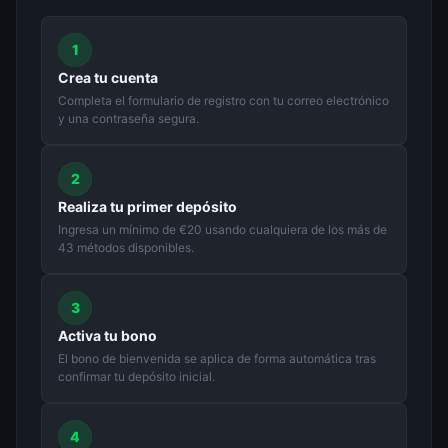
1
Crea tu cuenta
Completa el formulario de registro con tu correo electrónico
y una contraseña segura.
2
Realiza tu primer depósito
Ingresa un mínimo de €20 usando cualquiera de los más de
43 métodos disponibles.
3
Activa tu bono
El bono de bienvenida se aplica de forma automática tras
confirmar tu depósito inicial.
4